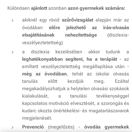
Különösen
ajánlott
azonban
azon gyermekek számára:
akiknél egy rövid
szűrővizsgálat
alapján már az
óvodában
előre jelezhető az írás-olvasás
elsajátításának nehezítettsége
(
diszlexia-
veszélyeztetettség
)
a diszlexia kezelésében akkor tudunk a
leghatékonyabban segíteni, ha a terápiát
- az
említett veszélyeztetettség megállapítása után -
még az óvodában
, tehát az iskolai olvasás
tanulás előtt kezdjük meg. Ezáltal
megakadályozhatjuk a helytelen olvasási szokások
kialakulását, a tanulási tevékenységgel
kapcsolatos motiváció elvesztését, a szorongás és
kudarc okozta önértékelési- és magatartászavarok
megjelenését.
Prevenció
(megelőzés) -
óvodás gyermekek