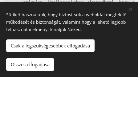
számára: Általánosságban elmondható, hogy a
diszlexia-veszélyeztetett gyermekek sokkal
Sütiket használunk, hogy biztosítsuk a weboldal megfelelő
hosszabb idő alatt tanulnak meg írni és olvasni,
működését és biztonságát, valamint hogy a lehető legjobb
mint kortársaik. Ezt szem előtt tartva a tanulási
felhasználói élményt kínáljuk Neked.
folyamatot meghosszabbítjuk azáltal, hogy
már az
óvoda utolsó évében
- tehát az iskolai tanulást
Csak a legszükségesebbek elfogadása
megelőzően - elkezdjük a s
zükséges
részképességek megerősítés
ét, a
nyelvi
készségek fejlesztés
ét, az
olvasás-írás
Összes elfogadása
előkészítés
ét, az
olvasástanítás
t.
A Meixner - féle terápia során
a
képességfejlesztés
(idői és téri tájékozódás,
beszéd, ritmus) és az
olvasás-írás tanítás
eltérő
mértékben ugyan, de végig
párhuzamosan folyik
az
olvasás-írás elsajátításának lépcsőfokait kisebb
lépések
re bontjuk és csak akkor lépünk tovább, ha a