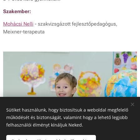
Szakember:
Mohácsi Nelli
- szakvizsgázott fejlesztőpedagógus,
Meixner-terapeuta
Sütiket használunk, hogy biztosítsuk a weboldal megfelelő
működését és biztonságát, valamint hogy a lehető legjobb
felhasználói élményt kínáljuk Neked.