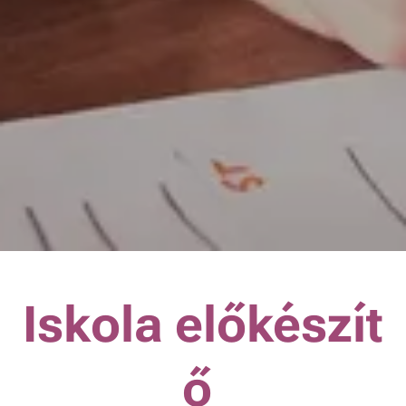
Iskola előkészít
ő