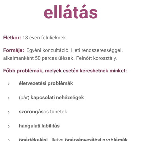
ellátás
Életkor:
18 éven felülieknek
Formája:
Egyéni konzultáció. Heti rendszerességgel,
alkalmanként 50 perces ülések. Felnőtt korosztály.
Főbb problémák, melyek esetén kereshetnek minket:
életvezetési problémák
(pár)
kapcsolati nehézségek
szorongás
os tünetek
hangulati labilitás
önértékelési
, illetve
önérvényesítési
problémák