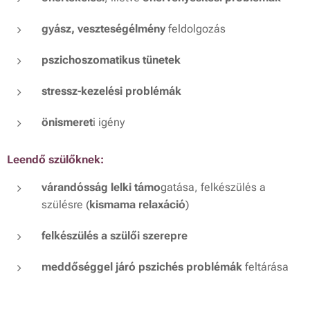
gyász, veszteségélmény
feldolgozás
pszichoszomatikus tünetek
stressz-kezelési problémák
önismeret
i igény
Leendő szülőknek:
várandósság lelki támo
gatása, felkészülés a
szülésre (
kismama relaxáció
)
felkészülés a szülői szerepre
meddőséggel járó pszichés problémák
feltárása