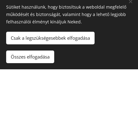
Sütiket használunk, hogy biztosítsuk a weboldal megfelelő
működését és biztonságát, valamint hogy a lehető legjobb
Gyógypedagógus
felhasználói élményt kínáljuk Neked.
Csak a legszükségesebbek elfogadása
Összes elfogadása