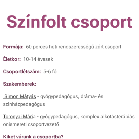
Színfolt csoport
Formája:
60 perces heti rendszerességű zárt csoport
Életkor:
10-14 évesek
Csoportlétszám:
5-6 fő
Szakemberek:
Simon Mátyás
- gyógypedagógus, dráma- és
színházpedagógus
Toronyai Mári
a - gyógypedagógus, komplex alkotásterápiás
önismereti csoportvezető
Kiket várunk a csoportba?