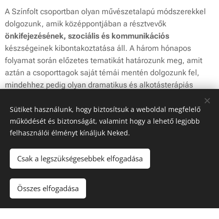
A Színfolt csoportban olyan művészetalapú módszerekkel
dolgozunk, amik középpontjában a résztvevők
önkifejezésének, szociális és kommunikációs
készségeinek kibontakoztatása áll. A három hónapos
folyamat során előzetes tematikát határozunk meg, amit
aztán a csoporttagok saját témái mentén dolgozunk fel,
mindehhez pedig olyan dramatikus és alkotásterápiás
elemeket ötvözünk, amik segítik a résztvevők
Sütiket használunk, hogy biztosítsuk a weboldal megfelelő
kommunikációs képességeinek
fejlődését és
változatos
működését és biztonságát, valamint hogy a lehető legjobb
szociális helyzetek
megtapasztalását. Az egyszerűbb
felhasználói élményt kínáljuk Neked.
játékok keretei jótékony hatással vannak a
szabálykövetés,
figyelem, koncentráció
területeire, a komplexebb, fiktív
Csak a legszükségesebbek elfogadása
világban való munkára épülő játékok pedig lehetővé teszi az
elvont
és
kritikus gondolkodás
fejlődését. Az általunk
hozott formák közös pontja a
játékosság
, ami
Összes elfogadása
szórakoztató, motiváló jellege miatt könnyebben
hozzáférhetővé teszi a gyerekek kibontakozását, ezzel