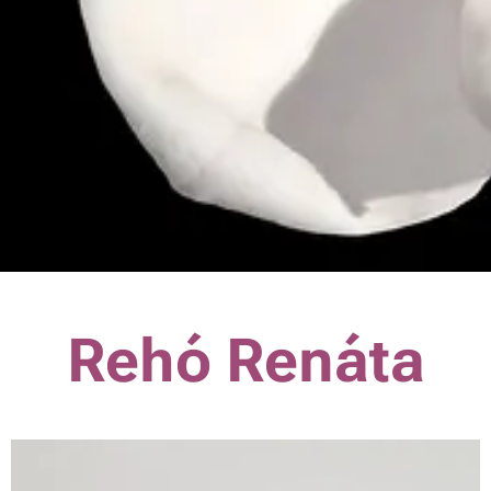
Rehó Renáta