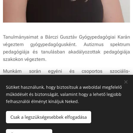
Tanulmányaimat a Bárczi Gusztáv Gyógypedagógiai Karán
végeztem gyógypedagógusként. Autizmus spektrum
pedagógiája és tanulásban akadályozottak pedagógiája
szakokon végeztem.
Munkám során egyéni és csoportos szociális-
kommunikációs fejlesztéseket tartok, melyekben hangsúlyt
fektetek a kortársakkal való interakció növelésére, a minél
Sütiket használunk, hogy biztosítsuk a weboldal megfelelő
gazdagabb játékrepertoár kialakítására és az érzelmi
működését és biztonságát, valamint hogy a lehető legjobb
intelligencia növelésére. Ezeken túl részképességek
felhasználói élményt kínáljuk Neked.
fejlesztését vállalom, illetve iskolaelőkészítést tartok.
Csak a legszükségesebbek elfogadása
Korábbi tapasztalatot egy integráló óvodában szereztem,
ahol autizmussal élő és kevert specifikus fejlődési zavarral