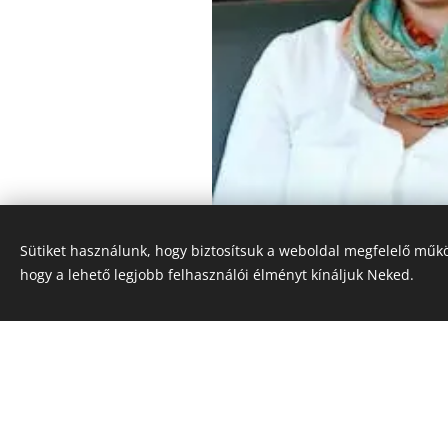
Sütiket használunk, hogy biztosítsuk a weboldal megfelelő műkö
hogy a lehető legjobb felhasználói élményt kínáljuk Neked.