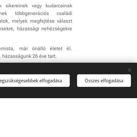
k sikereinek vagy kudarcainak
nek többgenerációs családi
atok, melyek megfejtése választ
ésekre, házassági nehézségekre
mista, már önálló életet él.
házasságunk 26 éve tart.
legszükségesebbek elfogadása
Összes elfogadása
ik Alapítványunknál!