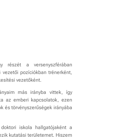
y részét a versenyszférában
 vezetői pozíciókban trénerként,
esítési vezetőként.
nyaim más irányba vittek, így
ta az emberi kapcsolatok, ezen
tok és törvényszerűségek irányába
oktori iskola hallgatójaként a
zik kutatási területemet. Hiszem