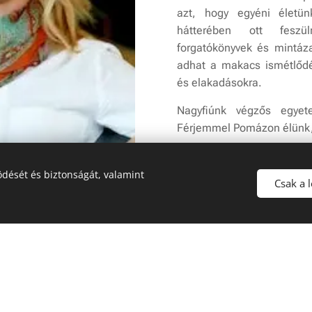
azt, hogy egyéni életün
hátterében ott feszül
forgatókönyvek és mintáz
adhat a makacs ismétlőd
és elakadásokra.
Nagyfiúnk végzős egyete
Férjemmel Pomázon élünk, 
dését és biztonságát, valamint
Csak a 
Már nem dolgoz