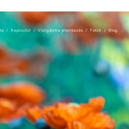
sta
Kapcsolat
Vizsgálatra jelentkezés
Fotók
Blog