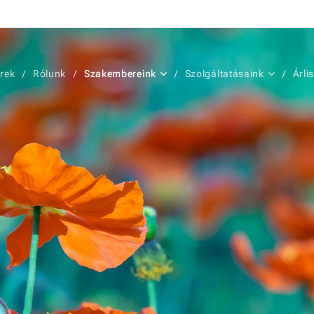
írek
Rólunk
Szakembereink
Szolgáltatásaink
Árli