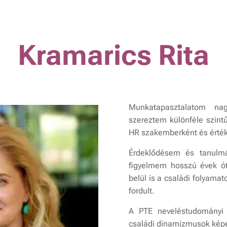
Kramarics Rita
Munkatapasztalatom nag
szereztem különféle szintű
HR szakemberként és érték
Érdeklődésem és tanulmá
figyelmem hosszú évek ó
belül is a családi folyama
fordult.
A PTE neveléstudományi d
családi dinamizmusok képe