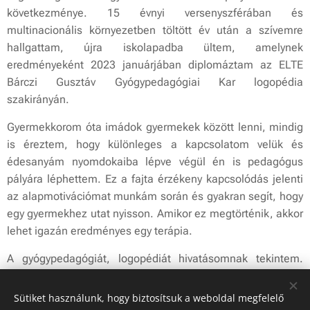
következménye. 15 évnyi versenyszférában és
multinacionális környezetben töltött év után a szívemre
hallgattam, újra iskolapadba ültem, amelynek
eredményeként 2023 januárjában diplomáztam az ELTE
Bárczi Gusztáv Gyógypedagógiai Kar logopédia
szakirányán.
Gyermekkorom óta imádok gyermekek között lenni, mindig
is éreztem, hogy különleges a kapcsolatom velük és
édesanyám nyomdokaiba lépve végül én is pedagógus
pályára léphettem. Ez a fajta érzékeny kapcsolódás jelenti
az alapmotivációmat munkám során és gyakran segít, hogy
egy gyermekhez utat nyisson. Amikor ez megtörténik, akkor
lehet igazán eredményes egy terápia.
A gyógypedagógiát, logopédiát hivatásomnak tekintem.
Minden erőmmel azon leszek, hogy a gyermekkel való
közös munka során feloldjuk azokat a gátakat,
Sütiket használunk, hogy biztosítsuk a weboldal megfelelő